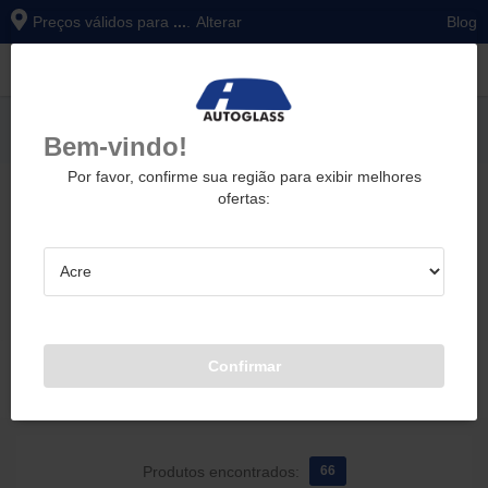
Preços válidos para
...
.
Alterar
Blog
Mais buscas
Bem-vindo!
Por favor, confirme sua região para exibir melhores
ofertas:
PALHETAS, BORRACHAS E RESERVATÓRIOS
PALHETAS
PALHETA VIDRO VIGIA
Palheta Vidro Vigia
Confirmar
Filtrar resultado
Produtos encontrados:
66