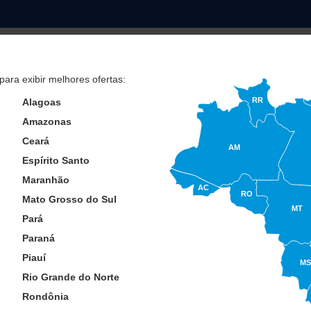
para exibir melhores ofertas:
RR
 veículo
Alagoas
Amazonas
Buscar
Ceará
AM
Espírito Santo
Maranhão
AC
RO
Mato Grosso do Sul
ANTEIRO
VIDRO PARABRISA
MT
Pará
Or
Paraná
rodutos encontrados:
4394
e
Piauí
MS
Rio Grande do Norte
Rondônia