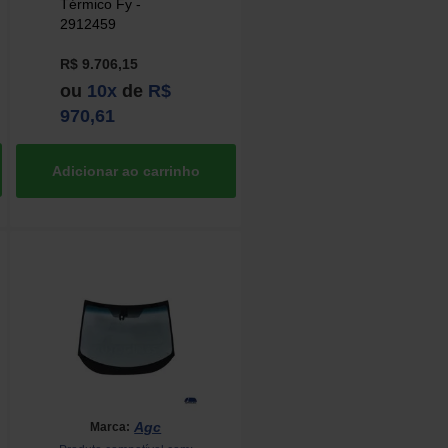
Térmico Fy -
2912459
R$ 9.706,15
ou
10x
de
R$
970,61
Agc
Marca: