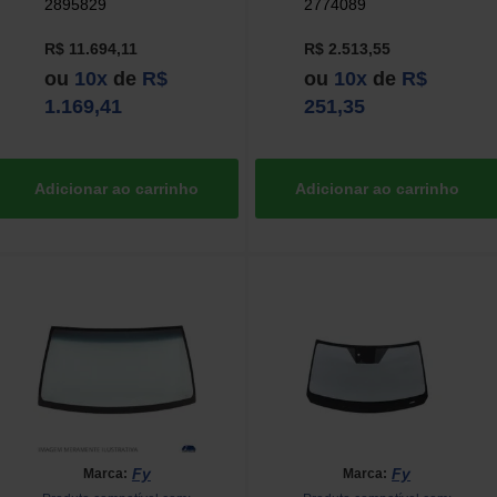
2895829
2774089
R$ 11.694,11
R$ 2.513,55
ou
10x
de
R$
ou
10x
de
R$
1.169,41
251,35
Fy
Fy
Marca:
Marca: