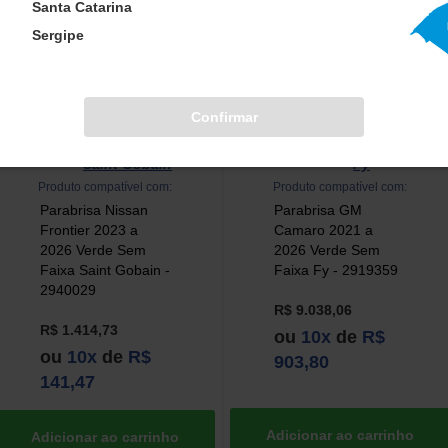
Santa Catarina
Sergipe
Confirmar
Saint Gobain
Fy
Marca:
Marca:
Produto compatível com:
Produto compatível com:
Parabrisa Nissan
Parabrisa GM
Frontier 2023 a
Camaro 2021 a
2026 Verde Sem
2026 Verde Sem
Faixa Saint Gobain -
Faixa Fy - 2919359
2940029
R$ 9.038,06
R$ 1.414,73
ou
10x
de
R$
ou
10x
de
R$
903,80
141,47