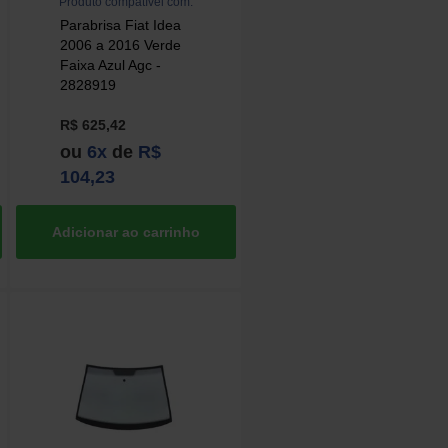
Produto compatível com:
Parabrisa Fiat Idea
2006 a 2016 Verde
Faixa Azul Agc -
2828919
R$ 625,42
ou
6x
de
R$
104,23