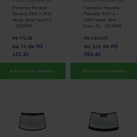
Produto compatível com:
Produto compatível com:
Parabrisa Renault
Parabrisa Hyundai
Symbol 2009 a 2013
Palisade 2025 a
Verde Sem Faixa Fy
2026 Verde Sem
- 2852959
Faixa Fy - 2816089
R$ 772,29
R$ 9.934,03
ou
7x
de
R$
ou
10x
de
R$
110,32
993,40