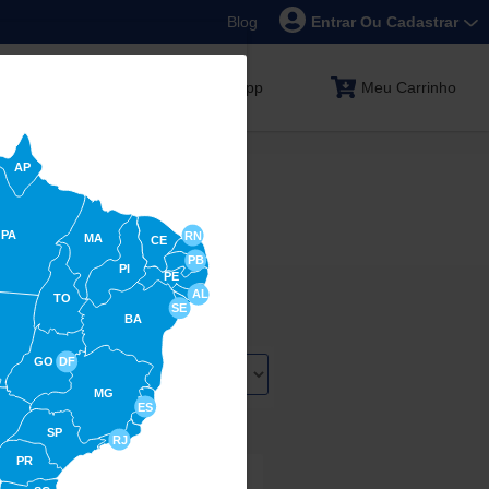
Blog
Entrar Ou Cadastrar
Compre via WhatsApp
Meu Carrinho
AP
PA
RN
MA
CE
PB
PI
PE
AL
TO
SE
BA
GO
DF
denar por:
MG
ES
SP
RJ
PR