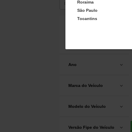
Roraima
BUSCAR
São Paulo
Tocantins
Filtrar Resultados
Vidros Automotivos
Ano
Marca do Veículo
Modelo do Veículo
Versão Fipe do Veículo