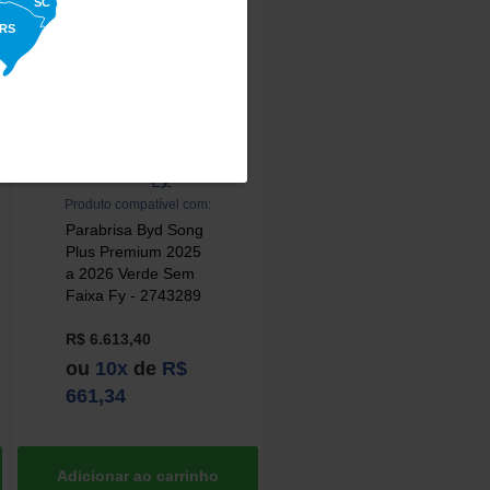
SC
RS
Fy
Marca:
Produto compatível com:
Parabrisa Byd Song
Plus Premium 2025
a 2026 Verde Sem
Faixa Fy - 2743289
R$ 6.613,40
ou
10x
de
R$
661,34